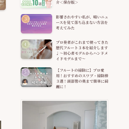
介＜保存版＞
影響されやすい私が、暗いニュ
ースを見て落ち込まない方法を
考えてみた
プロ奏者がこれまで使ってきた
歴代フルート３本を紹介します
♩～初心者モデルからハンドメ
イドモデルまで～
【フルートの掃除に】プロ愛
用！おすすめのスワブ・掃除棒
３選！頭部管の奥まで簡単に綺
麗に！