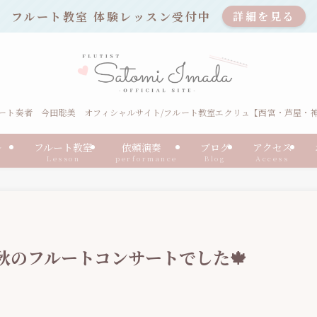
フルート教室 体験レッスン受付中
詳細を見る
ート奏者 今田聡美 オフィシャルサイト/フルート教室エクリュ【西宮・芦屋・
ール
フルート教室
依頼演奏
ブログ
アクセス
Lesson
performance
Blog
Access
秋のフルートコンサートでした🍁