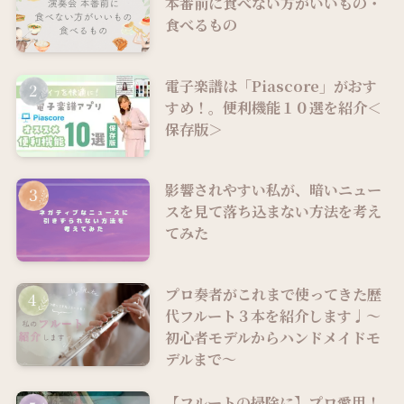
本番前に食べない方がいいもの・
食べるもの
電子楽譜は「Piascore」がおす
すめ！。便利機能１０選を紹介＜
保存版＞
影響されやすい私が、暗いニュー
スを見て落ち込まない方法を考え
てみた
プロ奏者がこれまで使ってきた歴
代フルート３本を紹介します♩～
初心者モデルからハンドメイドモ
デルまで～
【フルートの掃除に】プロ愛用！