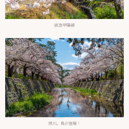
阪急甲陽線
夙川。鳥が登場！