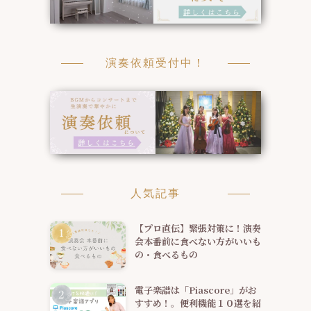
演奏依頼受付中！
人気記事
【プロ直伝】緊張対策に！演奏
会本番前に食べない方がいいも
の・食べるもの
電子楽譜は「Piascore」がお
すすめ！。便利機能１０選を紹