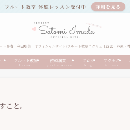
フルート教室 体験レッスン受付中
詳細を見る
ート奏者 今田聡美 オフィシャルサイト/フルート教室エクリュ【西宮・芦屋・
ール
フルート教室
依頼演奏
ブログ
アクセス
Lesson
performance
Blog
Access
すこと。