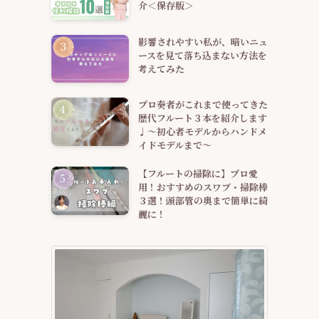
介＜保存版＞
影響されやすい私が、暗いニュ
ースを見て落ち込まない方法を
考えてみた
プロ奏者がこれまで使ってきた
歴代フルート３本を紹介します
♩～初心者モデルからハンドメ
イドモデルまで～
【フルートの掃除に】プロ愛
用！おすすめのスワブ・掃除棒
３選！頭部管の奥まで簡単に綺
麗に！