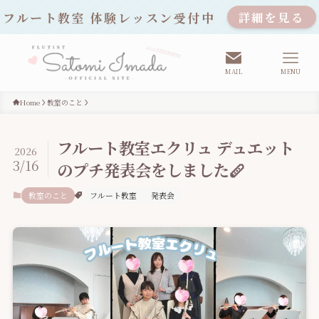
フルート教室 体験レッスン受付中
詳細を見る
MAIL
MENU
Home
教室のこと
フルート教室エクリュ デュエット
2026
3/16
のプチ発表会をしました🪈
教室のこと
フルート教室
発表会