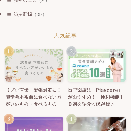
教室のこと
(20)
演奏記録
(185)
人気記事
【プロ直伝】緊張対策に！
電子楽譜は「Piascore」
演奏会本番前に食べない方
がおすすめ！。便利機能１
がいいもの・食べるもの
０選を紹介＜保存版＞