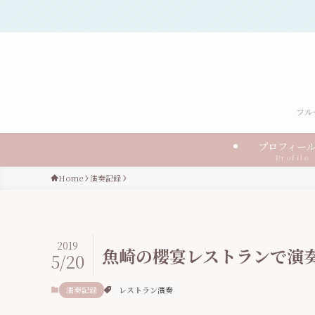
フル
プロフィ
Profile
Home
演奏記録
2019
魚崎の櫻宴レストランで演
5/20
演奏記録
レストラン演奏