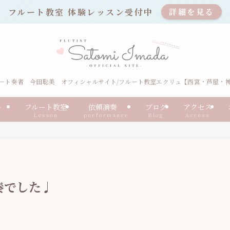
フルート教室 体験レッスン受付中
詳細を見る
ート奏者 今田聡美 オフィシャルサイト/フルート教室エクリュ【西宮・芦屋・
ール
フルート教室
依頼演奏
ブログ
アクセス
Lesson
performance
Blog
Access
奏でした♩