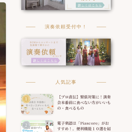
演奏依頼受付中！
人気記事
【プロ直伝】緊張対策に！演奏
会本番前に食べない方がいいも
の・食べるもの
電子楽譜は「Piascore」がお
すすめ！。便利機能１０選を紹