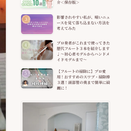
介＜保存版＞
影響されやすい私が、暗いニュ
ースを見て落ち込まない方法を
考えてみた
プロ奏者がこれまで使ってきた
歴代フルート３本を紹介します
♩～初心者モデルからハンドメ
イドモデルまで～
【フルートの掃除に】プロ愛
用！おすすめのスワブ・掃除棒
３選！頭部管の奥まで簡単に綺
麗に！