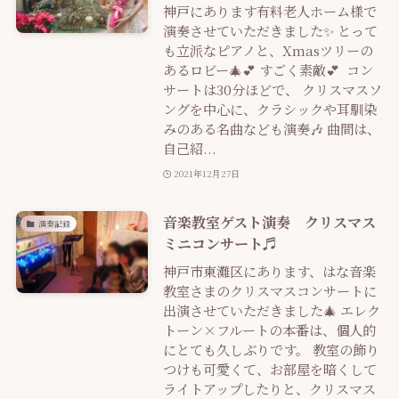
神戸にあります有料老人ホーム様で
演奏させていただきました✨ とって
も立派なピアノと、Xmasツリーの
あるロビー🎄💕 すごく素敵💕 コン
サートは30分ほどで、 クリスマスソ
ングを中心に、クラシックや耳馴染
みのある名曲なども演奏🎶 曲間は、
自己紹...
2021年12月27日
音楽教室ゲスト演奏 クリスマス
演奏記録
ミニコンサート♬
神戸市東灘区にあります、はな音楽
教室さまのクリスマスコンサートに
出演させていただきました🎄 エレク
トーン×フルートの本番は、個人的
にとても久しぶりです。 教室の飾り
つけも可愛くて、お部屋を暗くして
ライトアップしたりと、クリスマス