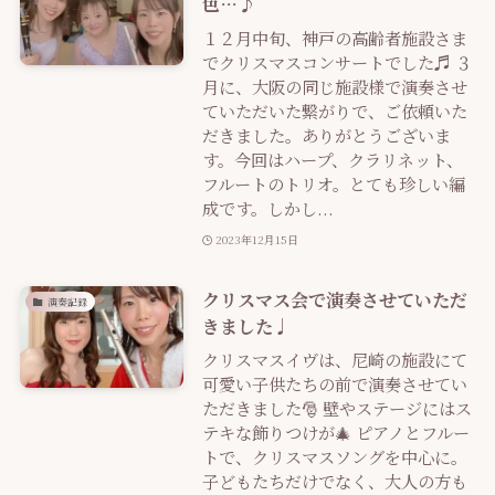
色…♪
１２月中旬、神戸の高齢者施設さま
でクリスマスコンサートでした♬ ３
月に、大阪の同じ施設様で演奏させ
ていただいた繋がりで、ご依頼いた
だきました。ありがとうございま
す。今回はハープ、クラリネット、
フルートのトリオ。とても珍しい編
成です。しかし...
2023年12月15日
クリスマス会で演奏させていただ
演奏記録
きました♩
クリスマスイヴは、尼崎の施設にて
可愛い子供たちの前で演奏させてい
ただきました🎅 壁やステージにはス
テキな飾りつけが🎄 ピアノとフルー
トで、クリスマスソングを中心に。
子どもたちだけでなく、大人の方も