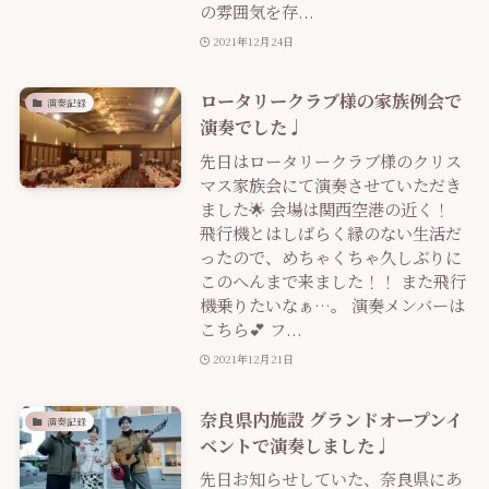
の雰囲気を存...
2021年12月24日
ロータリークラブ様の家族例会で
演奏記録
演奏でした♩
先日はロータリークラブ様のクリス
マス家族会にて演奏させていただき
ました🌟 会場は関西空港の近く！
飛行機とはしばらく縁のない生活だ
ったので、めちゃくちゃ久しぶりに
このへんまで来ました！！ また飛行
機乗りたいなぁ…。 演奏メンバーは
こちら💕 フ...
2021年12月21日
奈良県内施設 グランドオープンイ
演奏記録
ベントで演奏しました♩
先日お知らせしていた、奈良県にあ