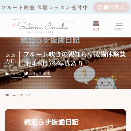
フルート教室 体験レッスン受付中
詳細を見る
MAIL
MENU
フルート吹きの親知らず抜歯体験談
2020
2/13
(1/4本目)※写真あり
お役立ち
健康
コラム
Home
コラム