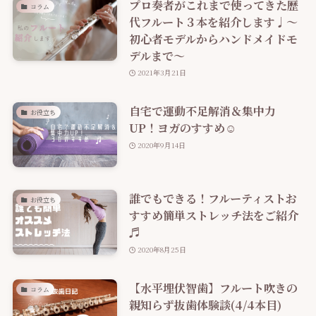
プロ奏者がこれまで使ってきた歴
コラム
代フルート３本を紹介します♩～
初心者モデルからハンドメイドモ
デルまで～
2021年3月21日
自宅で運動不足解消＆集中力
お役立ち
UP！ヨガのすすめ☺
2020年9月14日
誰でもできる！フルーティストお
お役立ち
すすめ簡単ストレッチ法をご紹介
♬
2020年8月25日
【水平埋伏智歯】フルート吹きの
コラム
親知らず抜歯体験談(4/4本目)