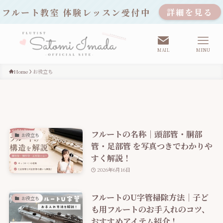
フルート教室 体験レッスン受付中
詳細を見る
MAIL
MENU
Home
お役立ち
フルートの名称｜頭部管・胴部
お役立ち
管・足部管 を写真つきでわかりや
すく解説！
2026年6月16日
フルートのU字管掃除方法｜子ど
お役立ち
も用フルートのお手入れのコツ、
おすすめアイテム紹介！