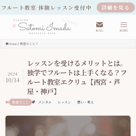
フルート教室 体験レッスン受付中
詳細を見る
MAIL
MENU
Home
教室のこと
レッスンを受けるメリットとは。
独学でフルートは上手くなる？フ
2024
10/14
ルート教室エクリュ【西宮・芦
屋・神戸】
教室のこと
メンタル
レッスン
思い・考え